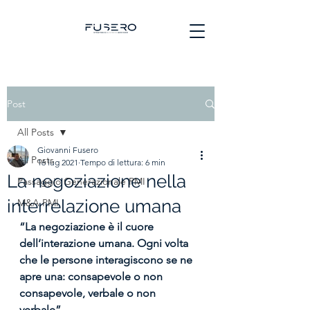
Post
All Posts
Giovanni Fusero
All Posts
16 lug 2021
Tempo di lettura: 6 min
La negoziazione nella
Passaggio Generazionale PMI
interrelazione umana
M&A PMI
“La negoziazione è il cuore 
dell’interazione umana. Ogni volta 
che le persone interagiscono se ne 
apre una: consapevole o non 
consapevole, verbale o non 
verbale” 