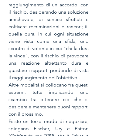
raggiungimento di un accordo, con 
il rischio, desiderando una soluzione 
amichevole, di sentirsi sfruttati e 
coltivare recriminazioni e rancori; ii. 
quella dura, in cui ogni situazione 
viene vista come una sfida, uno 
scontro di volontà in cui “chi la dura 
la vince”, con il rischio di provocare 
una reazione altrettanto dura e 
guastare i rapporti perdendo di vista 
il raggiungimento dell’obiettivo..
Altre modalità si collocano fra questi 
estremi, tutte implicando uno 
scambio tra ottenere ciò che si 
desidera e mantenere buoni rapporti 
con il prossimo.
Esiste un terzo modo di negoziare, 
spiegano Fischer, Ury e Patton 
(
Getting to yes 1981
), che è “duro e 