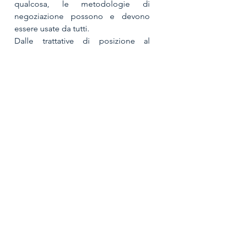
qualcosa, le metodologie di 
negoziazione possono e devono 
essere usate da tutti.
Dalle trattative di posizione al 
negoziato di princìpi o di merito, 
sempre dalla Scuola di Harvard, è 
stato codificato un modello di 
negoziazione dei principi razionale-
deduttivo, basato sulla logica del 
win-win, che non va però intesa 
semplicemente come “vincere 
entrambi”, ma pensare in modo 
creativo a come ottenere di più di 
ciò che si vuole, aiutando anche 
l’altra parte a ottenere ciò che vuole.
La negoziazione vantaggiosa per 
tutti implica un lavoro per ottenere il 
miglior accordo possibile per una 
parte, assicurandosi che anche l’altra 