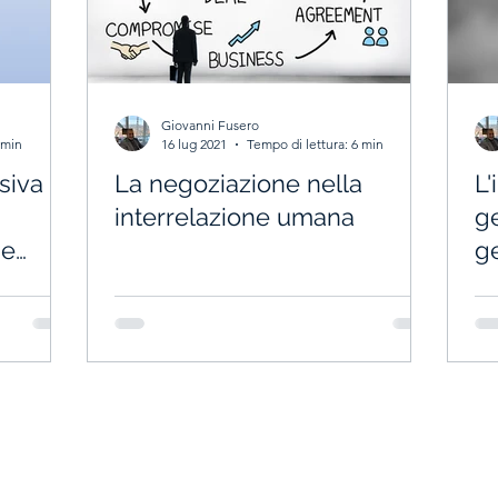
Giovanni Fusero
 min
16 lug 2021
Tempo di lettura: 6 min
siva
La negoziazione nella
L'
interrelazione umana
g
ne
g