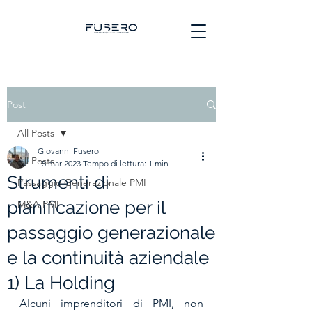
Post
All Posts
Giovanni Fusero
All Posts
15 mar 2023
Tempo di lettura: 1 min
Strumenti di
Passaggio Generazionale PMI
pianificazione per il
M&A PMI
passaggio generazionale
e la continuità aziendale
1) La Holding
Alcuni imprenditori di PMI, non 